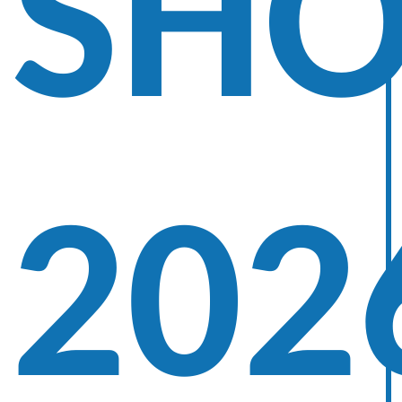
SH
202