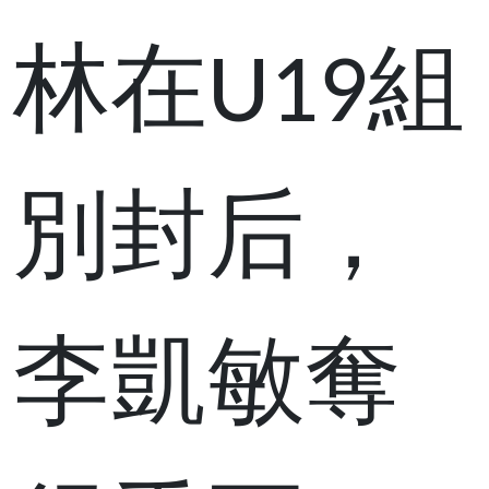
林在U19組
別封后，
李凱敏奪