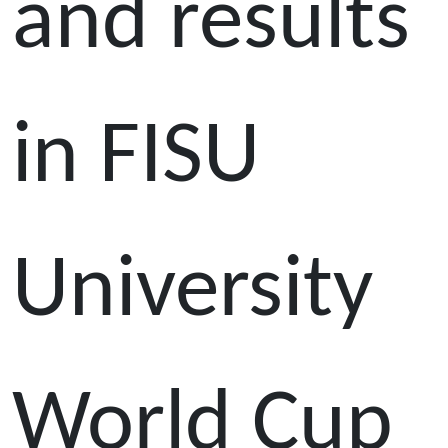
and results
in FISU
University
World Cup