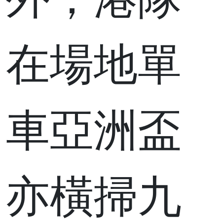
外，港隊
在場地單
車亞洲盃
亦橫掃九