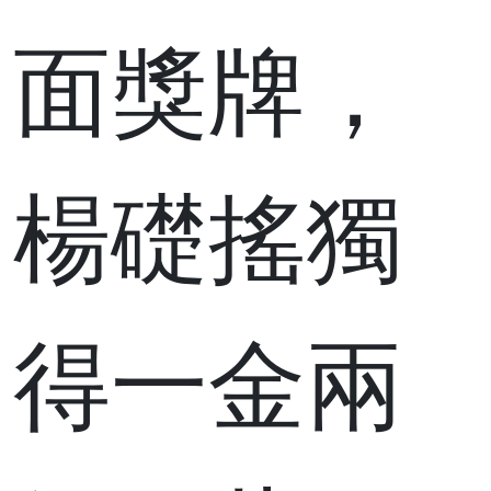
面獎牌，
楊礎搖獨
得一金兩