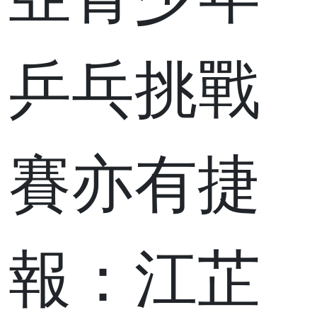
亞青少年
乒乓挑戰
賽亦有捷
報：江芷