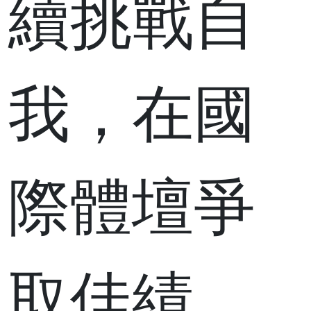
續挑戰自
我，在國
際體壇爭
取佳績。