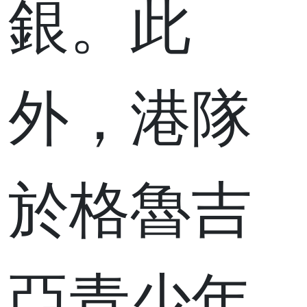
銀。此
外，港隊
於格魯吉