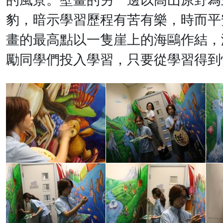
的風景。壁畫的另一邊以高山原野為
豹，暗示學習歷程有苦有樂，時而平
畫的最高點以一隻崖上的海鷗作結，
勵同學們投入學習，只要從學習得到