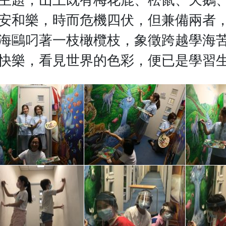
主題，山上既有梅花鹿、松鼠、天鵝
安和樂，時而危機四伏，但兼備兩者
海鷗叼著一枝橄欖枝，象徵跨越學海
快樂，看見世界的色彩，便已是學習