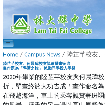
Home
Campus News
陸芷芊校友、
陸芷芊校友、何晨瑋校友親繪壁畫留念
畫作題為「學習之旅」 勉勵同學投入學習
2020年畢業的陸芷芊校友與何晨
折，壁畫終於大功告成！畫作命名為「學習之
在飛越海洋，車上的乘客觀賞著斑斕