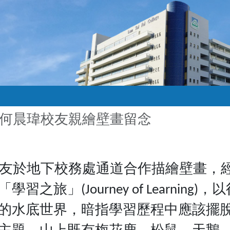
何晨瑋校友親繪壁畫留念
瑋校友於地下校務處通道合作描繪壁畫，
旅」(Journey of Learnin
的水底世界，暗指學習歷程中應該擺