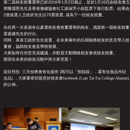
2016
1
2
1
16
第二屆校友校董選舉已於
年
月
日截止
，
並於
月
日由校友會主
席陳灝恩先生及香港傷健協會社工謝淑芳小姐監票下進行點票。結果由
2
75
,
號侯選人王皓炘先生以
票當選
成為下一任校友校董。
在此再一次多謝各位參選校友會校董選舉的校友
，
感謝第一屆校友校董
梁嘉健先生的付出。
同時
，
恭喜王皓炘先生當選
，
在未來兩年的任期能將校友的意見帶入校
董會
，
協助校友會及學校發展。
大家如有任何意見或建議
，
亦歡迎主動聯絡校友會或校友校董
。
期望在未來的校友活動中與大家見面
！
:
(
節目預告
三月份將會有化妝班
既可以「扮靚靚」
，
還有化妝品作紀
)
念品
，
大家要密切留意於校友會facebook (Lam Tai Fai College Alumni)
的公佈。