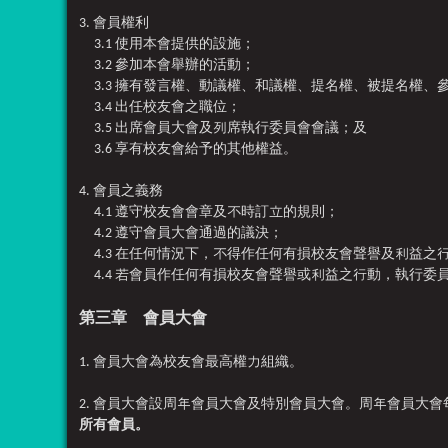
3. 會員權利
3.1 使用本會提供的設施；
3.2 參加本會舉辦的活動；
3.3 擁有發言權、動議權、和議權、提名權、被提名權、
3.4 出任校友會之職位；
3.5 出席會員大會及列席
執行委員
會
會議；及
3.6 享有校友會給予的其他權益。
4. 會員之義務
4.1 遵守校友會會章及不時訂立的規則；
4.2 遵守會員大會通過的議決；
4.3 在任何情況下，不得作任何有損校友會聲譽及利益之
4.4 若會員作任何有損校友會聲譽或利益之行動，
執行委
第三章 會員大會
1. 會員大會為校友會最高權力組織
。
2. 會員大會設周年會員大會及特別會員大會。周年會員大
所有會員。