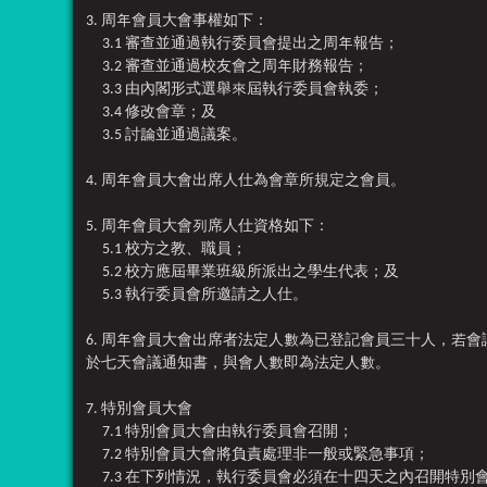
3. 周年會員大會事權如下：
3.1 審查並通過
執行委員
會
提出之周年報告；
3
.2 審查並通過校友會之周年財務報告；
3
.3 由內閣形式選舉來屆執行委員會執委；
3
.4 修改會章；及
3
.5 討論並通過議案。
4. 周年會員大會出席人仕為會章所規定之會員。
5. 周年會員大會列席人仕資格如下：
5
.1 校方之教、職員；
5
.2 校方應屆畢業班級所派出之學生代表；及
5
.3
執行委員
會
所邀請之人仕。
6. 周年會員大會出席者法定人數為已登記會員三十人，
於七天會議通知書，與會人數即為法定人數。
7. 特別會員大會
7
.1 特別會員大會由
執行委員
會
召開；
7
.2 特別會員大會將負責處理非一般或緊急事項；
7
.3 在下列情況，
執行委員
會
必須在十四天之內召開特別