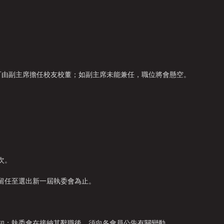
。
可由副主席擔任校友校董；如副主席未能兼任，職位將會懸空。
次。
續留任至選出新一屆執委會為止。
通知；執委會在接納其辭職後，須向各會員公告有關變動。