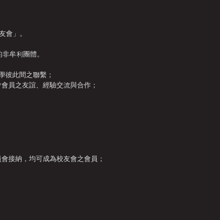
校友會」。
冊的非牟利團體。
同學彼此間之聯繫
；
友會會員之友誼、經驗交流與合作；
員會接納，均可成為校友會之會員；