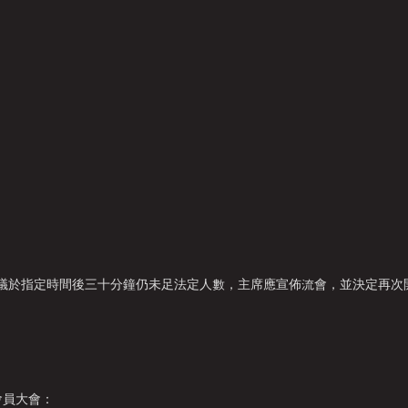
若會議於指定時間後三十分鐘仍未足法定人數，主席應宣佈流會，並決定再
會員大會：