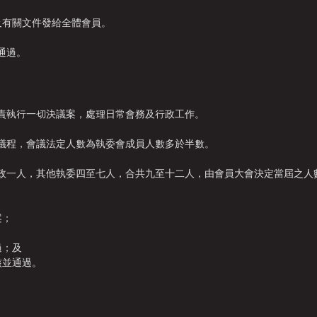
及有關文件發給全體會員。
通過。
，負責執行一切決議案，處理日常會務及行政工作
。
議程，會議法定人數為執委會成員人數多於半數
。
財政一人，其他執委四至七人，合共九至十二人，由會員大會決定當屆之人
案；
過；及
核並通過。