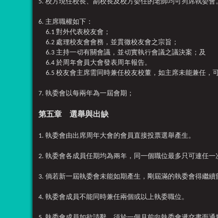
5. 校方現任校長、副校長及校方委任的老師均可列席
執委會
6. 主席職權如下：
6.1 對外代表校友會；
6.2 處理校友會會務，並貫徹校友會之宗旨；
6.3 主持一切有關會議，並切實執行會議之議決案；及
6.4 於周年會員大會發表周年報告。
6.5 校友會主席需同時兼任校友校董，如主席未能兼任，
7. 執委會以每兩年為一屆會期；
第五章 選舉與出缺
1. 執委會由出席周年大會的會員直接投票選舉產生。
2. 執委會各成員任期均為兩年，同一個職位最多只可連任一
3. 倘若新一屆執委會未能如期產生，剛屆滿的執委會得繼
4. 執委會成員不能同時兼任兩個或以上執委職位。
5. 執委會成員如欲請辭，須於一個月前向執委會遞交書面