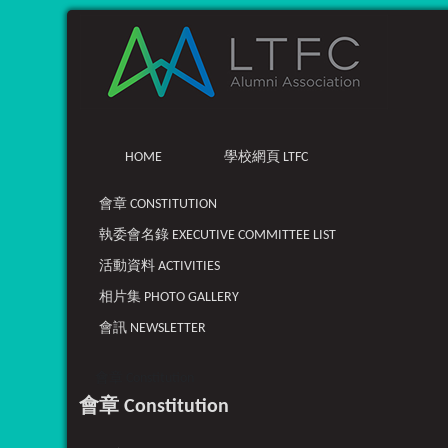
HOME
學校網頁 LTFC
會章 CONSTITUTION
執委會名錄 EXECUTIVE COMMITTEE LIST
活動資料 ACTIVITIES
相片集 PHOTO GALLERY
會訊 NEWSLETTER
會章 Constitution
會章 Constitution