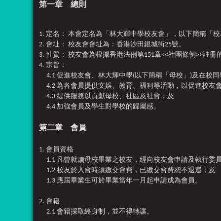
第一章 總則
1. 定名： 本會定名為「林大輝中學校友會」，以下簡稱「
2. 會址： 校友會會址為：香港沙田銀城街25號。
3. 性質： 校友會為根據香港法例第151章<<社團條例>>註
4. 宗旨：
4.1 促進校友會、林大輝中學(以下簡稱「母校」)及在校
4.2 為各會員提供文娛、教育、福利等活動，以促進校
4.3 提供服務以貢獻母校、社區及社會；及
4.4 加強會員及學生對學校的歸屬感。
第二章 會員
1. 會員資格
1.1 凡曾就讀母校畢業之校友，經向校友會申請及執行委
1.2 校友於入會時須繳交會費，已繳交會費恕不退還
；及
1.3 應屆畢業生可於畢業當年一月起申請成為會員。
2. 會籍
2.1 會籍採取終身制，並不得轉讓。