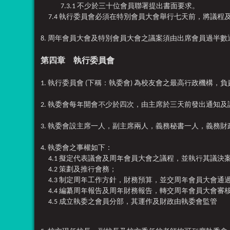
7.
3.1 不少於三十位會員聯署提出書面要求。
7.4
執行委員
會
必須在特別會員大會舉行七天前，將議程
8. 周年會員大會及特別會員大會之議案須由出席會員過半數
第四章 執行委員會
1. 執行委員會 (下稱：執委會) 為校友會之最高行政機構
2.
執委會
每年開會不少於四次，由主席於三天前發出通知及
3. 執委會設主席一人，副主席兩人，義務秘書一人，義務
4.
執委會
之事權如下：
4.1 擬定代表議會及周年會員大會之議程，並執行其議決
4.2 策劃及推行會務；
4.3 制定周年工作方針，財務預算，並交周年會員大會通
4.4 編纂周年報告及周年財務報告，轉交周年會員大會審
4.5 成立執委之會員分部，其運作及財政由執委會監管