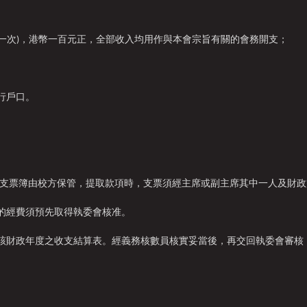
邀交一次)，港幣一百元正，全部收入均用作與本會宗旨有關的會務開支；
行戶口。
摺及支票簿由校方保管，提取款項時，支票須經主席或副主席其中一人及財政
會的經費須預先取得
執委會
核准。
作該財政年度之收支結算表。經義務核數員核實妥當後，再交回
執委會
審核