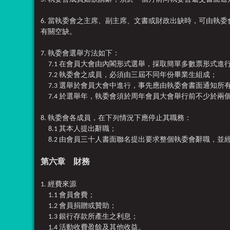
6. 當執委會之主席、副主席、文書或財政出缺時，可由
有關空缺。
7. 執委會選舉方法如下：
7.1 在會員大會由內閣形式選舉，採取簡單多數票形式進
7.2 執委會之成員，必須由三屆不同年份畢業生組成；
7.3 選舉於會員大會中進行，事先應由執委會書面通知所
7.4 於選舉年，執委會須於周年會員大會舉行前不少於兩
8. 執委會各成員，在下列情況下應停止其職務：
8.1 其本人提出辭職；
8.2 由會員三十人書面聯名提出要求整個執委會辭職，並
第六章 財務
1. 經費來源
1.1 會員會費；
1.2 會員捐贈或贊助；
1.3 銀行存款所產生之利息；
1.4 活動收費盈餘及其他收益。