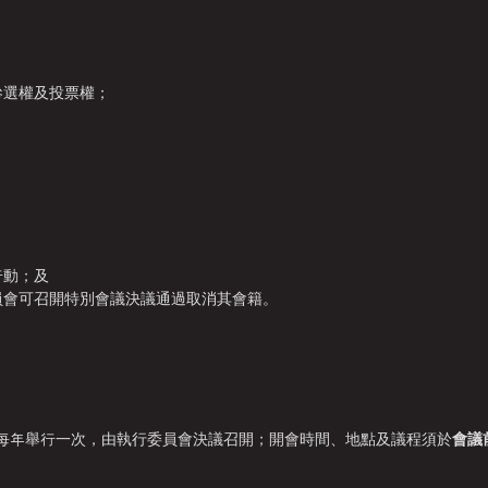
參選權及投票權；
行動；及
員
會
可召開特別會議決議通過取消其會籍。
會每年舉行一次，由執行委員會決議召開；開會時間、地點及議程須於
會議