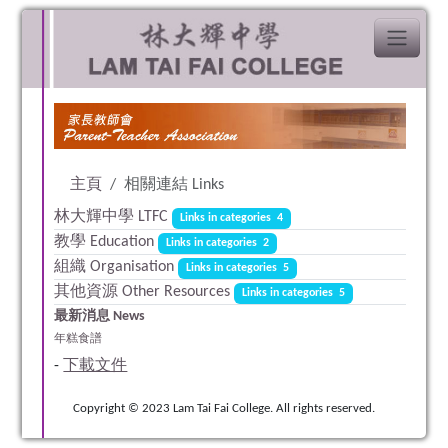
主頁
相關連結 Links
林大輝中學 LTFC
Links in categories 4
教學 Education
Links in categories 2
組織 Organisation
Links in categories 5
其他資源 Other Resources
Links in categories 5
最新消息 News
年糕食譜
-
下載文件
Copyright © 2023 Lam Tai Fai College. All rights reserved.