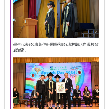
學生代表S6C班黃仲軒同學和S6E班林願琪向母校致
感謝辭。