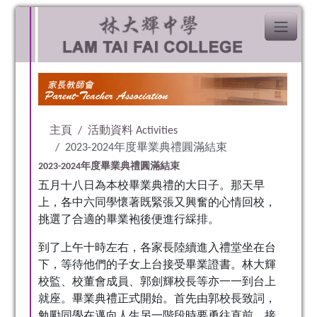
主頁
活動資料 Activities
2023-2024年度畢業典禮圓滿結束
2023-2024年度畢業典禮圓滿結束
五月十八日為本校畢業典禮的大日子。那天早
上，各中六同學懷著既緊張又興奮的心情回校，
挑選了合適的畢業袍後便進行綵排。
到了上午十時左右，各家長陸續進入禮堂坐在台
下，等待他們的子女上台接受畢業證書。林大輝
校監、校董會成員、郭劍輝校長等亦一一到台上
就座。畢業典禮正式開始。首先由郭校長致詞，
勉勵同學在邁向人生另一階段時要勇往直前。接