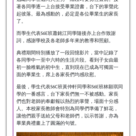
著各同學逐一上台接受畢業證書，台下的掌聲此
起彼落。最為感動的，必定是各位畢業生的家長
了。
而學生代表S6E班蕭銘江同學隨後亦上台作致謝
詞，感謝學校及各老師多年來的教導和照顧。
典禮期間特別播放了一段回憶影片，當中記錄了
各同學中一至中六時的生活片段。看到子女由最
初一臉稚氣的初中生，直到現在已成為可獨當一
面的畢業生，席上各家長們均感欣慰。
最後，學生代表S6C班黃仲軒同學和S6E班林願琪同
學的一番感言，台下家長們無一不被感動。家長
們也對老師的奉獻報以熱烈的掌聲，場面十分感
人。本校家長教師會特別為同學們準備了鮮花，
讓他們親手送給父母和老師們，以示答謝，亦為
畢業典禮畫上了圓滿的句號。