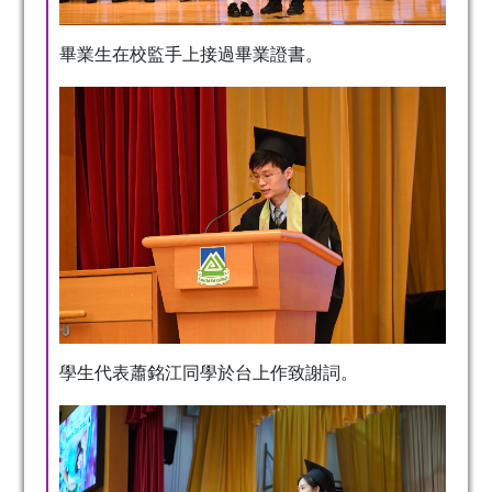
畢業生在校監手上接過畢業證書。
學生代表蕭銘江同學於台上作致謝詞。