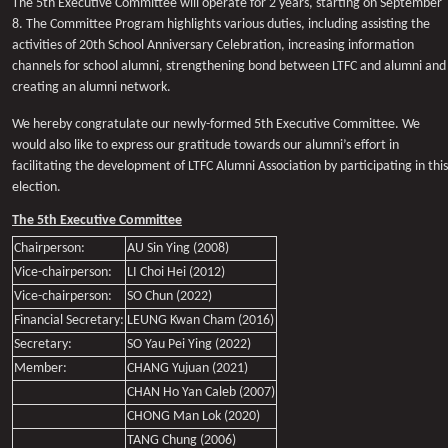
The 5th Executive Committee will operate for 2 years, starting on September
8. The Committee Program highlights various duties, including assisting the
activities of 20th School Anniversary Celebration, increasing information
channels for school alumni, strengthening bond between LTFC and alumni and
creating an alumni network.
We hereby congratulate our newly-formed 5th Executive Committee. We
would also like to express our gratitude towards our alumni’s effort in
facilitating the development of LTFC Alumni Association by participating in this
election.
The 5th Executive Committee
Chairperson:
AU Sin Ying (2008)
Vice-chairperson:
LI Choi Hei (2012)
Vice-chairperson:
SO Chun (2022)
Financial Secretary:
LEUNG Kwan Cham (2016)
Secretary:
SO Yau Pei Ying (2022)
Member:
CHANG Yujuan (2021)
CHAN Ho Yan Caleb (2007)
CHONG Man Lok (2020)
TANG Chung (2006)