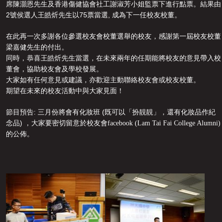
席陳灝恩先生及香港傷健協會社工謝淑芳小姐監票下進行點票。結果由
2
75
,
號侯選人王皓炘先生以
票當選
成為下一任校友校董。
在此再一次多謝各位參選校友會校董選舉的校友
，
感謝第一屆校友校董
梁嘉健先生的付出。
同時
，
恭喜王皓炘先生當選
，
在未來兩年的任期能將校友的意見帶入校
董會
，
協助校友會及學校發展。
大家如有任何意見或建議
，
亦歡迎主動聯絡校友會或校友校董
。
期望在未來的校友活動中與大家見面
！
:
(
節目預告
三月份將會有化妝班
既可以「扮靚靚」
，
還有化妝品作紀
)
念品
，
大家要密切留意於校友會facebook (Lam Tai Fai College Alumni)
的公佈。