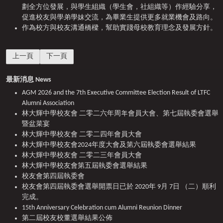
劃全方位發展，與學生組織（學生會，社組織等）作經驗分享，
促進校友與學弟學妹交流，為畢業生提供更多就業機會及路向。
作為校方與校友溝通橋樑，幫助實踐母校教育理念及發展方針。
上一篇文章: 校友會第四屆執委會
下一篇文章: 15th Anniversary Celebration cum Alumni Reunion
上一頁
下一頁
最新消息 News
AGM 2026 and the 7th Executive Committee Election Result of LTFC
Alumni Association
林大輝中學校友會 二零二六年周年會員大會、第七屆執委會選舉
暨盆菜宴
林大輝中學校友會 二零二四年會員大會
林大輝中學校友會2024年度大會及第六屆執委會選舉結果
林大輝中學校友會 二零二三年會員大會
林大輝中學校友會第五屆執委會選舉結果
校友會第四屆執委會
校友會第四屆執委會選舉開票日已於 2020年 9月 7日 （二）順利
完成。
15th Anniversary Celebration cum Alumni Reunion Dinner
第二屆校友校董選舉結果公佈